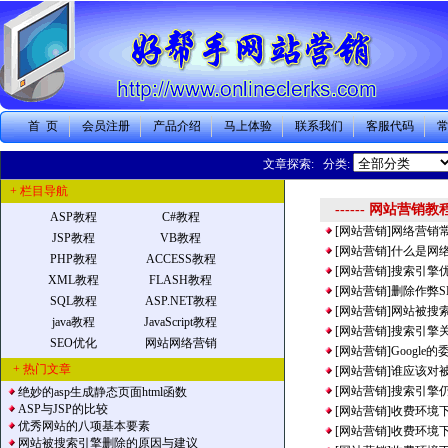
首 页
会员注册
产品介绍
马上体验
联系我们
客服代码
文章探索: 分类:
+ 栏目导航
------ 网站营销教
ASP教程
C#教程
[网站营销]
网络营销
JSP教程
VB教程
[网站营销]
什么是网
PHP教程
ACCESS教程
[网站营销]
搜索引擎优
XML教程
FLASH教程
[网站营销]
删除作弊S
SQL教程
ASP.NET教程
[网站营销]
网站被搜
java教程
JavaScript教程
[网站营销]
搜索引擎
SEO优化
网站网络营销
[网站营销]
Googl
+ 热门文章
[网站营销]
谁应该对
[网站营销]
搜索引擎
绝妙的asp生成静态页面html函数
ASP与JSP的比较
[网站营销]
收费环境
优秀网站的八项基本要素
[网站营销]
收费环境
网站被搜索引擎删除的原因与建议