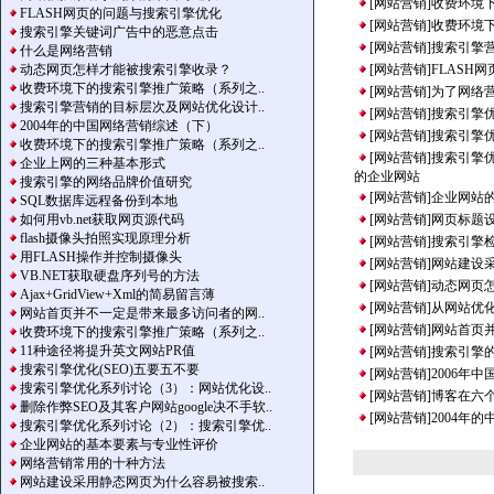
[网站营销]
收费环境
FLASH网页的问题与搜索引擎优化
[网站营销]
收费环境
搜索引擎关键词广告中的恶意点击
[网站营销]
搜索引擎
什么是网络营销
动态网页怎样才能被搜索引擎收录？
[网站营销]
FLASH
收费环境下的搜索引擎推广策略（系列之..
[网站营销]
为了网络营
搜索引擎营销的目标层次及网站优化设计..
[网站营销]
搜索引擎优
2004年的中国网络营销综述（下）
[网站营销]
搜索引擎
收费环境下的搜索引擎推广策略（系列之..
[网站营销]
搜索引擎
企业上网的三种基本形式
的企业网站
搜索引擎的网络品牌价值研究
[网站营销]
企业网站
SQL数据库远程备份到本地
如何用vb.net获取网页源代码
[网站营销]
网页标题
flash摄像头拍照实现原理分析
[网站营销]
搜索引擎
用FLASH操作并控制摄像头
[网站营销]
网站建设
VB.NET获取硬盘序列号的方法
[网站营销]
动态网页
Ajax+GridView+Xml的简易留言薄
[网站营销]
从网站优
网站首页并不一定是带来最多访问者的网..
[网站营销]
网站首页
收费环境下的搜索引擎推广策略（系列之..
11种途径将提升英文网站PR值
[网站营销]
搜索引擎
搜索引擎优化(SEO)五要五不要
[网站营销]
2006年
搜索引擎优化系列讨论（3）：网站优化设..
[网站营销]
博客在六
删除作弊SEO及其客户网站google决不手软..
[网站营销]
2004年
搜索引擎优化系列讨论（2）：搜索引擎优..
企业网站的基本要素与专业性评价
网络营销常用的十种方法
网站建设采用静态网页为什么容易被搜索..