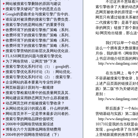
不过这并不意味着只要
网站被搜索引擎删除的原因与建议
索引擎收录了大量的动态
搜索引擎关键词广告中的恶意点击
态网页被收录的原理是一
Google的委曲求全与搜索引擎广告中的..
网页只有通过链接关系被搜
谁应该对被浪费的搜索引擎广告费负责..
二代搜索引擎）是基于超
搜索引擎仍然是网站推广的重要手段
录的网页）链接了那个新
收费环境下的搜索引擎推广策略（系列..
站/网页给出链接，那么
收费环境下的搜索引擎推广策略（系列..
收费环境下的搜索引擎推广策略（系列..
我们可以举一个动态网
收费环境下的搜索引擎推广策略（系列..
这么一个拥有庞大数据量的
搜索引擎营销的目标层次及网站优化设..
月份，我的新书《网络营
FLASH网页的问题与搜索引擎优化
上书店详细介绍页面的网
为了网络营销，让网页“静”下来
http://www.dangdang.com/pr
搜索引擎优化系列讨论（1）：google的..
搜索引擎优化系列讨论（3）：网站优化..
在当当网上，每个产品介
搜索引擎优化系列讨论（2）：搜索引擎..
不容易被搜索引擎收录，除
企业网站的基本要素与专业性评价
上述产品页面的链接正好在
网页标题设计原则与一般规律
践》第二版”作为关键词
搜索引擎检索结果中的低质量网页及其..
差别：
网站建设采用静态网页为什么容易被搜..
http://www.dangdang.com/p
动态网页怎样才能被搜索引擎收录？
从网站优化设计的观点看，什么样的网..
即后面多了一个&from
网站首页并不一定是带来最多访问者的..
营销基础与实践》第二版
搜索引擎的网络品牌价值研究
http://www.dangdang.com
2006年中国网络营销发展综述
1017102是我的当当
博客在六个方面降低网络营销费用
发现，google收录了
2004年的中国网络营销综述（下）
上营销新观察的推荐而不