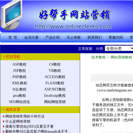
首 页
会员注册
产品介绍
马上体验
联系我们
客服代码
文章探索: 分类:
+ 栏目导航
技术教程 -> 网站营销教程 
ASP教程
C#教程
JSP教程
VB教程
PHP教程
ACCESS教程
XML教程
FLASH教程
动态网页怎样才能被搜
SQL教程
ASP.NET教程
（www.marketingman.net
java教程
JavaScript教程
在网上营销新观察(www.
SEO网站优化
网站网络营销
于服务器的独立文件，无
+ 相关文章
息提供了方便。动态网页
动态网页实际上并不是一
网络营销常用的十种方法
搜索引擎的机器手（也叫蜘
什么是网络营销
录到了。
搜索引擎优化(SEO)五要五不要
删除作弊SEO及其客户网站google决不手..