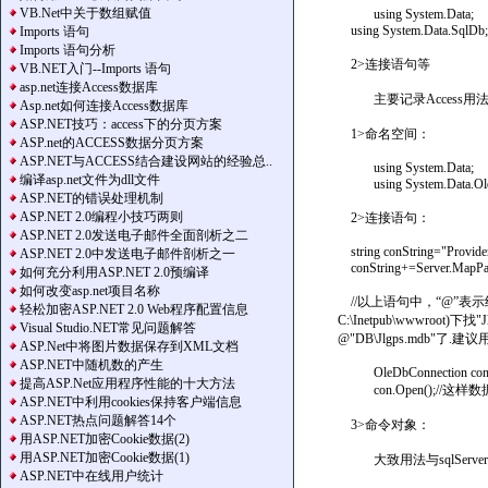
VB.Net中关于数组赋值
using System.Data;
using System.Data.SqlDb;
Imports 语句
Imports 语句分析
2>连接语句等
VB.NET入门--Imports 语句
asp.net连接Access数据库
主要记录Access用
Asp.net如何连接Access数据库
ASP.NET技巧：access下的分页方案
1>命名空间：
ASP.net的ACCESS数据分页方案
ASP.NET与ACCESS结合建设网站的经验总..
using System.Data;
编译asp.net文件为dll文件
using System.Data.Ol
ASP.NET的错误处理机制
ASP.NET 2.0编程小技巧两则
2>连接语句：
ASP.NET 2.0发送电子邮件全面剖析之二
string conString="Provider
ASP.NET 2.0中发送电子邮件剖析之一
conString+=Server.MapPat
如何充分利用ASP.NET 2.0预编译
如何改变asp.net项目名称
//以上语句中，“@”表示
轻松加密ASP.NET 2.0 Web程序配置信息
C:\Inetpub\wwwro
Visual Studio.NET常见问题解答
@"DB\Jlgps.md
ASP.Net中将图片数据保存到XML文档
ASP.NET中随机数的产生
OleDbConnection con=ne
提高ASP.Net应用程序性能的十大方法
con.Open();//这
ASP.NET中利用cookies保持客户端信息
ASP.NET热点问题解答14个
3>命令对象：
用ASP.NET加密Cookie数据(2)
用ASP.NET加密Cookie数据(1)
大致用法与sqlServ
ASP.NET中在线用户统计