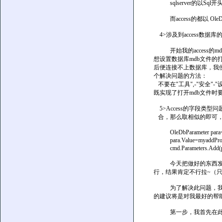
sqlserver的以Sql开头，如S
而access的都以 OleDb开头
4>涉及到access数据
开始我的access的
想设置数据库mdb文件的打
后便连接不上数据库，我便试
个解决问题的方法：
不要在"工具",-"安全"
既实现了打开mdb文件
5>Access的字段类型问题
合，那么取相似的即可，比如a
OleDbParameter para=ne
para.Value=myadd
cmd.Parameters.Add(pa
今天把做好的东西发给了c
行，结果肯定不行拉~（
为了解决此问题，我专门找了
的建议将是对我最好的帮助:
第一步，我首先在此机子上装了M