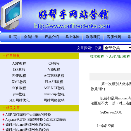
首 页
会员注册
产品介绍
马上体验
联系我们
客服代码
文章探索: 分类:
+ 栏目导航
技术教程 -> ASP.NET教程 
ASP教程
C#教程
JSP教程
VB教程
PHP教程
ACCESS教程
XML教程
FLASH教程
第一次跟别人做东西，自
SQL教程
ASP.NET教程
教,谢谢: )
java教程
JavaScript教程
以前都是用asp.net 与sq
SEO网站优化
网站网络营销
法区别不大，以下对二者
+ 相关文章
SqlServer2000:
ASP.NET编程中url编码的转换
Asp.net把UTF-8编码转换为GB2312编码
如何用vb.net获取网页源代码2
1>命名空间
如何用vb.net获取网页源代码