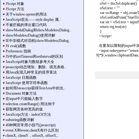
oSel = docSel.duplicate()
JScript 对象
oSel.text = ""
JScript 方法
var srcRange = obj.createT
关于window.opener的用法
oSel.setEndPoint("StartToS
JavaScript语法——style.display 属..
var str = oSel.text + inputSt
不被拦截的弹出窗口代码
return reg.test(str)
showModalDialog和showModelessDialog..
}
showModelessDialog()使用详解
</script>
IE中非模式对话框(showModelessDialog..
在要加以限制的input中
JS eval()函数
<input onkeypress="return r
Preferences 指南
9]*$/,window.clipboardData.g
JS中的setTimeout和setInterval的区别
JavaScript对象与数组参考大全
javascript动态增加、删除、填充表格..
用Java实现几种常见的排序算法
JavaScript 日期函数
JavaScript 使用字符串函数
如何用Javascript获得TextArea中的光..
Document 对象方法
在input中只能输入数字
selection.createRange() 用法例子
获取网页各种宽高的值
JavaScript方法 - indexOf方法
substring函数详解
40种网页常用小技巧(javascript)
event.X和event.clientX有什么区别
clientX, clientY，offsetX, offsetY,..