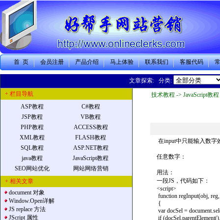
首 页
会员注册
产品介绍
马上体验
联系我们
客服代码
文章探索: 分类:
+ 栏目导航
技术教程 -> JavaScript教程 
ASP教程
C#教程
JSP教程
VB教程
PHP教程
ACCESS教程
XML教程
FLASH教程
在input中只能输入数字
SQL教程
ASP.NET教程
任意数字：
java教程
JavaScript教程
SEO网站优化
网站网络营销
用法：
一段JS，代码如下：
+ 相关文章
<script>
document 对象
function regInput(obj, reg, 
Window.Open详解
{
JS replace 方法
var docSel = document.sele
JScript 属性
if (docSel.parentElement()